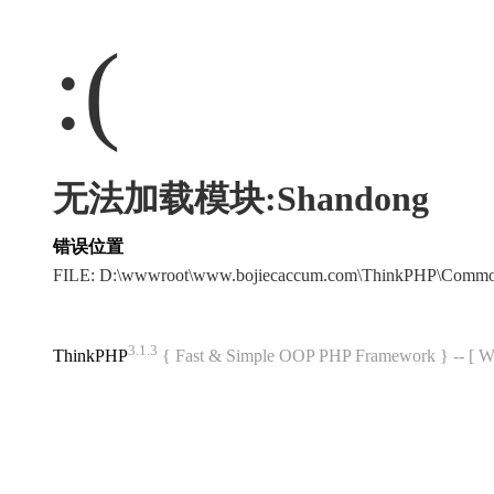
:(
无法加载模块:Shandong
错误位置
FILE: D:\wwwroot\www.bojiecaccum.com\ThinkPHP\Commo
3.1.3
ThinkPHP
{ Fast & Simple OOP PHP Framework } -- 