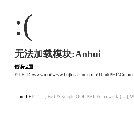
:(
无法加载模块:Anhui
错误位置
FILE: D:\wwwroot\www.bojiecaccum.com\ThinkPHP\Commo
3.1.3
ThinkPHP
{ Fast & Simple OOP PHP Framework } -- 