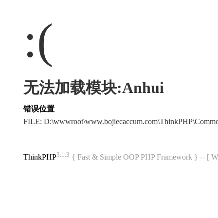
:(
无法加载模块:Anhui
错误位置
FILE: D:\wwwroot\www.bojiecaccum.com\ThinkPHP\Commo
3.1.3
ThinkPHP
{ Fast & Simple OOP PHP Framework } -- 