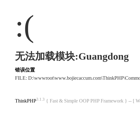
:(
无法加载模块:Guangdong
错误位置
FILE: D:\wwwroot\www.bojiecaccum.com\ThinkPHP\Commo
3.1.3
ThinkPHP
{ Fast & Simple OOP PHP Framework } -- 