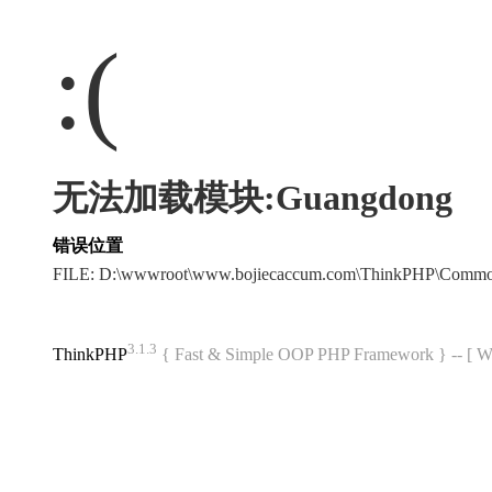
:(
无法加载模块:Guangdong
错误位置
FILE: D:\wwwroot\www.bojiecaccum.com\ThinkPHP\Commo
3.1.3
ThinkPHP
{ Fast & Simple OOP PHP Framework } -- 