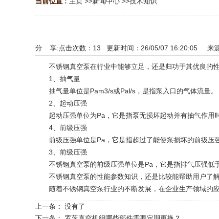
当前位置 :
主页
>>
新闻中心
>>
技术知识
分 享:
点击次数：
13
更新时间：26/05/07 16:20:05 来
不锈钢真空泵在行业中能够立足，还是归功于其优良的性能
1、抽气量
抽气量单位是Pam3/s或Pal/s，是指泵入口的气体流量。
2、起动压强
起动压强单位为Pa，它是指泵无损坏起动并有抽气作用
4、前级压强
前级压强单位是Pa，它是指超过了能使泵损坏的前级压
3、前级压强
不锈钢真空泵的前级压强单位是Pa，它是指排气压强低于
不锈钢真空泵的性能参数知识，还是比较能帮助用户了解更
随着不锈钢真空泵行业的不断发展，在企业生产领域的应用
上一条： 没有了
下一条：
罗茨真空机组哪些部件需要定期更换？