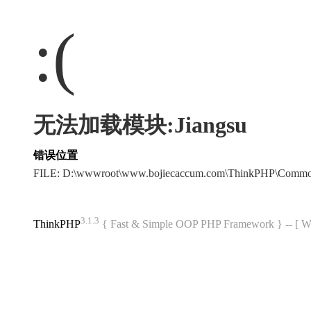
:(
无法加载模块:Jiangsu
错误位置
FILE: D:\wwwroot\www.bojiecaccum.com\ThinkPHP\Commo
3.1.3
ThinkPHP
{ Fast & Simple OOP PHP Framework } -- 