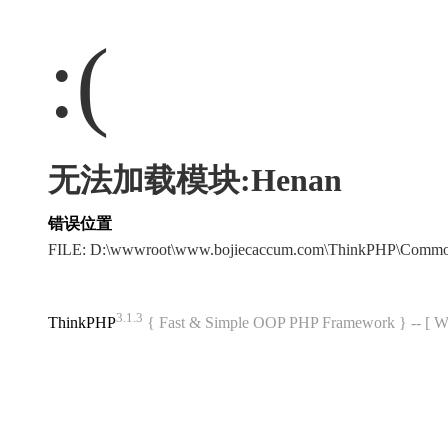
:(
无法加载模块:Henan
错误位置
FILE: D:\wwwroot\www.bojiecaccum.com\ThinkPHP\Commo
3.1.3
ThinkPHP
{ Fast & Simple OOP PHP Framework } -- 