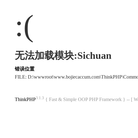
:(
无法加载模块:Sichuan
错误位置
FILE: D:\wwwroot\www.bojiecaccum.com\ThinkPHP\Commo
3.1.3
ThinkPHP
{ Fast & Simple OOP PHP Framework } -- 