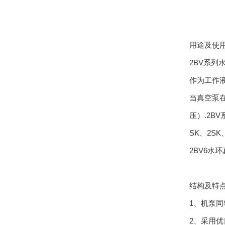
用途及使
2BV系列
作为工作液
当真空泵
压）.2
SK、2S
2BV6水
结构及特
1、机泵
2、采用