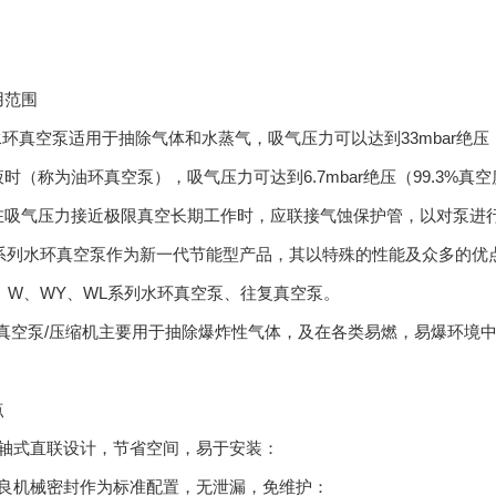
用范围
水环真空泵适用于抽除气体和水蒸气，吸气压力可以达到33mbar绝压
时（称为油环真空泵），吸气压力可达到6.7mbar绝压（99.3%
在吸气压力接近极限真空长期工作时，应联接气蚀保护管，以对泵进行保
BV系列水环真空泵作为新一代节能型产品，其以特殊的性能及众多的优
K、W、WY、WL系列水环真空泵、往复真空泵。
环真空泵/压缩机主要用于抽除爆炸性气体，及在各类易燃，易爆环境
点
同轴式直联设计，节省空间，易于安装：
优良机械密封作为标准配置，无泄漏，免维护：