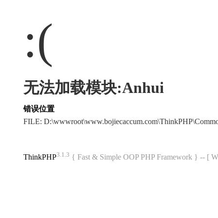
:(
无法加载模块:Anhui
错误位置
FILE: D:\wwwroot\www.bojiecaccum.com\ThinkPHP\Commo
3.1.3
ThinkPHP
{ Fast & Simple OOP PHP Framework } -- 